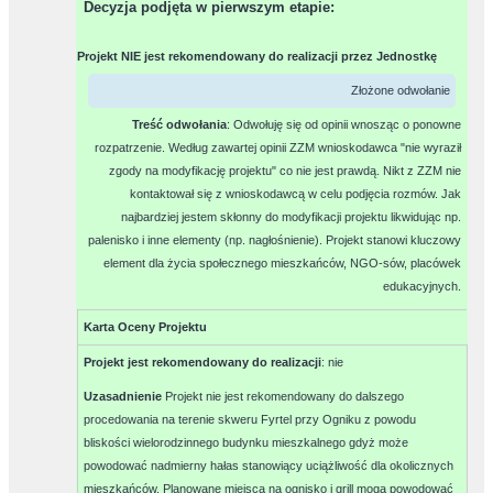
Decyzja podjęta w pierwszym etapie
:
Projekt NIE jest rekomendowany do realizacji przez Jednostkę
Złożone odwołanie
Treść odwołania
: Odwołuję się od opinii wnosząc o ponowne
rozpatrzenie. Według zawartej opinii ZZM wnioskodawca "nie wyraził
zgody na modyfikację projektu" co nie jest prawdą. Nikt z ZZM nie
kontaktował się z wnioskodawcą w celu podjęcia rozmów. Jak
najbardziej jestem skłonny do modyfikacji projektu likwidując np.
palenisko i inne elementy (np. nagłośnienie). Projekt stanowi kluczowy
element dla życia społecznego mieszkańców, NGO-sów, placówek
edukacyjnych.
Karta Oceny Projektu
Projekt jest rekomendowany do realizacji
:
nie
Uzasadnienie
Projekt nie jest rekomendowany do dalszego
procedowania na terenie skweru Fyrtel przy Ogniku z powodu
bliskości wielorodzinnego budynku mieszkalnego gdyż może
powodować nadmierny hałas stanowiący uciążliwość dla okolicznych
mieszkańców. Planowane miejsca na ognisko i grill mogą powodować