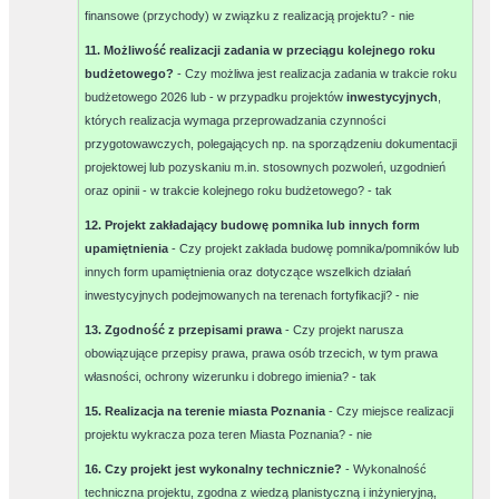
finansowe (przychody) w związku z realizacją projektu? -
nie
11. Możliwość realizacji zadania w przeciągu kolejnego roku
budżetowego?
- Czy możliwa jest realizacja zadania w trakcie roku
budżetowego 2026 lub - w przypadku projektów
inwestycyjnych
,
których realizacja wymaga przeprowadzania czynności
przygotowawczych, polegających np. na sporządzeniu dokumentacji
projektowej lub pozyskaniu m.in. stosownych pozwoleń, uzgodnień
oraz opinii - w trakcie kolejnego roku budżetowego? -
tak
12. Projekt zakładający budowę pomnika lub innych form
upamiętnienia
- Czy projekt zakłada budowę pomnika/pomników lub
innych form upamiętnienia oraz dotyczące wszelkich działań
inwestycyjnych podejmowanych na terenach fortyfikacji? -
nie
13. Zgodność z przepisami prawa
- Czy projekt narusza
obowiązujące przepisy prawa, prawa osób trzecich, w tym prawa
własności, ochrony wizerunku i dobrego imienia? -
tak
15. Realizacja na terenie miasta Poznania
- Czy miejsce realizacji
projektu wykracza poza teren Miasta Poznania? -
nie
16. Czy projekt jest wykonalny technicznie?
- Wykonalność
techniczna projektu, zgodna z wiedzą planistyczną i inżynieryjną,