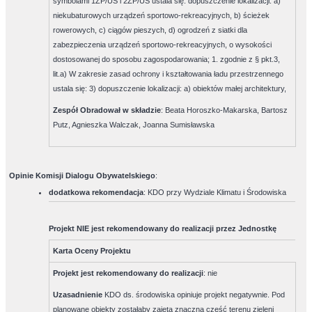
symbolami 1ZP/US i 2ZP/US ustala się: dopuszczenie lokalizacji: a)
niekubaturowych urządzeń sportowo-rekreacyjnych, b) ścieżek
rowerowych, c) ciągów pieszych, d) ogrodzeń z siatki dla
zabezpieczenia urządzeń sportowo-rekreacyjnych, o wysokości
dostosowanej do sposobu zagospodarowania; 1. zgodnie z § pkt.3,
lit.a) W zakresie zasad ochrony i kształtowania ładu przestrzennego
ustala się: 3) dopuszczenie lokalizacji: a) obiektów małej architektury,
Zespół Obradował w składzie
:
Beata Horoszko-Makarska, Bartosz
Putz, Agnieszka Walczak, Joanna Sumisławska
Opinie Komisji Dialogu Obywatelskiego
:
dodatkowa rekomendacja
: KDO przy Wydziale Klimatu i Środowiska
Projekt NIE jest rekomendowany do realizacji przez Jednostkę
Karta Oceny Projektu
Projekt jest rekomendowany do realizacji
:
nie
Uzasadnienie
KDO ds. środowiska opiniuje projekt negatywnie. Pod
planowane obiekty zostałaby zajęta znaczna część terenu zieleni