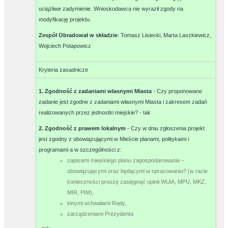
uciążliwe zadymienie. Wnioskodawca nie wyraził zgody na
modyfikację projektu.
Zespół Obradował w składzie
:
Tomasz Lisiecki, Marta Laszkiewicz,
Wojciech Potapowicz
Kryteria zasadnicze
1. Zgodność z zadaniami własnymi Miasta
- Czy proponowane
zadanie jest zgodne z zadaniami własnymi Miasta i zakresem zadań
realizowanych przez jednostki miejskie? -
tak
2. Zgodność z prawem lokalnym
- Czy w dniu zgłoszenia projekt
jest zgodny z obowiązującymi w Mieście planami, politykami i
programami a w szczególności z:
zapisami miejskiego planu zagospodarowania –
obowiązującymi oraz będącymi w opracowaniu? (w razie
konieczności proszę zasięgnąć opinii WUiA, MPU, MKZ,
MIR, PIM),
innymi uchwałami Rady,
zarządzeniami Prezydenta