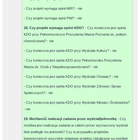
- Czy projekt wymaga opinii MIR? -
nie
- Czy projekt wymaga opinii PIM? -
nie
18. Czy projekt wymaga opinii KDO?
- Czy konieczna jest opinia
KDO przy Pełnomocniczce Prezydenta Miasta Poznania ds. polityki
równościowej? -
nie
- Czy konieczna jest opinia KDO przy Wydziale Kultury? -
nie
- Czy konieczna jest opinia KDO przy Pełnomocniku Prezydenta
Miasta ds. Osób z Niepełnosprawnościami? -
nie
- Czy konieczna jest opinia KDO przy Wydziale Oświaty? -
nie
- Czy konieczna jest opinia KDO przy Wydziale Zdrowia i Spraw
Społecznych? -
nie
- Czy konieczna jest opinia KDO przy Wydziale Klimatu i Środowiska?
-
nie
19. Możliwość realizacji zadania przez wydział/jednostkę
- Czy
możliwa jest realizacja zadania w całości przez wyznaczony wydział
i/lub podległe mu jednostki? Czy w przypadku projektów
inwestycyjnych wszystkie składowe projektu i lokalizacje są możliwe