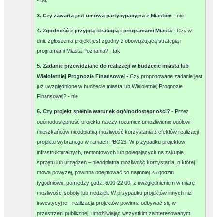
-
tak
3. Czy zawarta jest umowa partycypacyjna z Miastem
-
nie
4. Zgodność z przyjętą strategią i programami Miasta
- Czy w
dniu zgłoszenia projekt jest zgodny z obowiązującą strategią i
programami Miasta Poznania? -
tak
5. Zadanie przewidziane do realizacji w budżecie miasta lub
Wieloletniej Prognozie Finansowej
- Czy proponowane zadanie jest
już uwzględnione w budżecie miasta lub Wieloletniej Prognozie
Finansowej? -
nie
6. Czy projekt spełnia warunek ogólnodostępności?
- Przez
ogólnodostępność projektu należy rozumieć umożliwienie ogółowi
mieszkańców nieodpłatną możliwość korzystania z efektów realizacji
projektu wybranego w ramach PBO26. W przypadku projektów
infrastrukturalnych, remontowych lub polegających na zakupie
sprzętu lub urządzeń – nieodpłatna możliwość korzystania, o której
mowa powyżej, powinna obejmować co najmniej 25 godzin
tygodniowo, pomiędzy godz. 6:00-22:00, z uwzględnieniem w miarę
możliwości soboty lub niedzieli. W przypadku projektów innych niż
inwestycyjne - realizacja projektów powinna odbywać się w
przestrzeni publicznej, umożliwiając wszystkim zainteresowanym