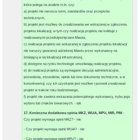
która polega na analizie m.in. czy:
a) projekt nie narusza norm, standardów oraz przepisów
technicznych,
b) projekt jest możliwy do zrealizowania we wskazanej w zgłoszeniu
projektu lokalizacji, w tym czy realizacja projektu nie koliduje z
realizowanymi przedsięwzięciami Miasta,
c) realizacja projektu we wskazanej w zgłoszeniu projektu lokalizacji
nie naruszy gwarancji udzielonej Miastu przez wykonawcę na
istniejącą w tej lokalizacji infrastrukturę,
d) dostępne na rynku technologie umożliwiają realizację projektu,
e) do realizacji projektu są wymagane decyzje administracyjne,
pozwolenia, zezwolenia, opinie lub inne dokumenty techniczne, a w
konsekwencji, czy ich uzyskanie jest możliwe i pozwoli zrealizować
projekt w trakcie roku budżetowego,
f) projekt nie zawiera wskazania potencjalnego wykonawcy, trybu jego
wyboru lub znaków towarowych. -
tak
17. Konieczna dodatkowa opinia MKZ, WUiA, MPU, MIR, PIM
-
Czy projekt wymaga opinii MKZ? -
nie
- Czy projekt wymaga opinii WUiA? -
nie
- Czy projekt wymaga opinii MPU? -
nie