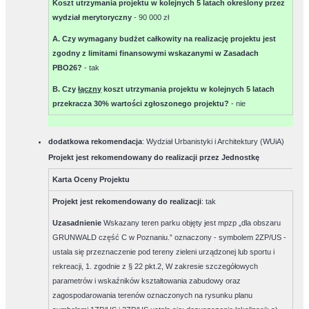
Koszt utrzymania projektu w kolejnych 5 latach określony przez
wydział merytoryczny
-
90 000 zł
A. Czy wymagany budżet całkowity na realizację projektu jest
zgodny z limitami finansowymi wskazanymi w Zasadach
PBO26?
-
tak
B. Czy
łączny
koszt utrzymania projektu w kolejnych 5 latach
przekracza 30% wartości zgłoszonego projektu?
-
nie
dodatkowa rekomendacja
: Wydział Urbanistyki i Architektury (WUiA)
Projekt jest rekomendowany do realizacji przez Jednostkę
Karta Oceny Projektu
Projekt jest rekomendowany do realizacji
:
tak
Uzasadnienie
Wskazany teren parku objęty jest mpzp „dla obszaru
GRUNWALD część C w Poznaniu.” oznaczony - symbolem 2ZP/US -
ustala się przeznaczenie pod tereny zieleni urządzonej lub sportu i
rekreacji, 1. zgodnie z § 22 pkt.2, W zakresie szczegółowych
parametrów i wskaźników kształtowania zabudowy oraz
zagospodarowania terenów oznaczonych na rysunku planu