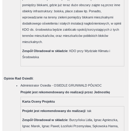
pomiędzy blokami, gdzie już teraz duże obszary zajęte są przez inne
obiekty infrastruktury: boiska, place zabaw itp. Ponadto,
wprowadzanie na tereny zieleni pomiędzy blokami mieszkalnymi
dodatkowego oświetlenia i stałych instalacji nagłośnieniowych, w opinii
KDO ds. środowiska będzie zakłócało spokój korzystających z tych
terenów mieszkańców, oraz mieszkańców pobliskich bloków
mieszkalnych.
Zespół Obradował w składzie
:
KDO przy Wydziale Klimatu i
Środowiska
Opinie Rad Osiedli
:
Administrator Osiedla - OSIEDLE GRUNWALD PÓŁNOC
Projekt jest rekomendowany do realizacji przez Jednostkę
Karta Oceny Projektu
Projekt jest rekomendowany do realizacji
:
tak
Zespół Obradował w składzie
:
Burzyńska Lidia, Ignac Agnieszka,
Ignac Marek, Ignac Paweł, Łoziński Przemysław, Sękowska Hanna,