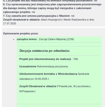
5. Czy projekt ma być realizowany na terenach fortyfikacji poznańskich
: nie
6. Czy opracowywany jest miejscowy plan zagospodarowania przestrzennego
dla danego terenu, którego zapisy mogą być niezgodne z założeniami
zgłaszanego projektu
: nie
7. Czy zawarta jest umowa partycypacyjna z Miastem
: nie
Zespół obradował w składzie
: Adam Kwasigroch i Martin Radziwonka w dniu
17.07.2025
Opiniowanie projektu przez
:
zarządca terenu
: Zarząd Zieleni Miejskiej (ZZM)
Decyzja ostateczna po odwołaniu
:
Projekt jest rekomendowany do realizacji
-
TAK
Uzasadnienie
Rekomendacja pozytywna.
Udokumentowanie kontaktu z Wnioskodawcą
Spotkanie
odwoławcze 19.09.2025 r.
Zespół Obradował w składzie
P.Pawełczak, M.Laszkiewicz,
W.Potapowicz