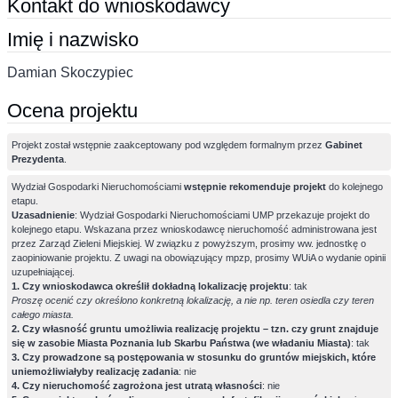
Kontakt do wnioskodawcy
Imię i nazwisko
Damian Skoczypiec
Ocena projektu
Projekt został wstępnie zaakceptowany pod względem formalnym przez
Gabinet
Prezydenta
.
Wydział Gospodarki Nieruchomościami
wstępnie rekomenduje projekt
do kolejnego
etapu.
Uzasadnienie
: Wydział Gospodarki Nieruchomościami UMP przekazuje projekt do
kolejnego etapu. Wskazana przez wnioskodawcę nieruchomość administrowana jest
przez Zarząd Zieleni Miejskiej. W związku z powyższym, prosimy ww. jednostkę o
zaopiniowanie projektu. Z uwagi na obowiązujący mpzp, prosimy WUiA o wydanie opinii
uzupełniającej.
1. Czy wnioskodawca określił dokładną lokalizację projektu
: tak
Proszę ocenić czy określono konkretną lokalizację, a nie np. teren osiedla czy teren
całego miasta.
2. Czy własność gruntu umożliwia realizację projektu – tzn. czy grunt znajduje
się w zasobie Miasta Poznania lub Skarbu Państwa (we władaniu Miasta)
: tak
3. Czy prowadzone są postępowania w stosunku do gruntów miejskich, które
uniemożliwiałyby realizację zadania
: nie
4. Czy nieruchomość zagrożona jest utratą własności
: nie