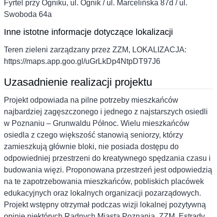
Fyrtel przy Ogniku, ul. Ognik / ul. Marcelińska 87d / ul.
Swoboda 64a
Inne istotne informacje dotyczące lokalizacji
Teren zieleni zarządzany przez ZZM, LOKALIZACJA:
https://maps.app.goo.gl/uGrLkDp4NtpDT97J6
Uzasadnienie realizacji projektu
Projekt odpowiada na pilne potrzeby mieszkańców
najbardziej zagęszczonego i jednego z najstarszych osiedli
w Poznaniu – Grunwaldu Północ. Wielu mieszkańców
osiedla z czego większość stanowią seniorzy, którzy
zamieszkują głównie bloki, nie posiada dostępu do
odpowiedniej przestrzeni do kreatywnego spędzania czasu i
budowania więzi. Proponowana przestrzeń jest odpowiedzią
na te zapotrzebowania mieszkańców, pobliskich placówek
edukacyjnych oraz lokalnych organizacji pozarządowych.
Projekt wstępny otrzymał podczas wizji lokalnej pozytywną
opinię niektórych Radnych Miasta Poznania, ZZM, Estrady