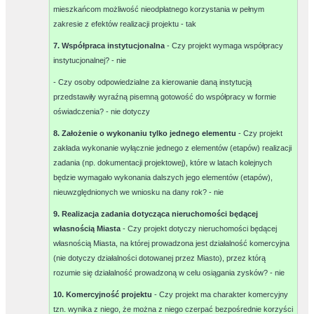
mieszkańcom możliwość nieodpłatnego korzystania w pełnym
zakresie z efektów realizacji projektu -
tak
7. Współpraca instytucjonalna
- Czy projekt wymaga współpracy
instytucjonalnej? -
nie
- Czy osoby odpowiedzialne za kierowanie daną instytucją
przedstawiły wyraźną pisemną gotowość do współpracy w formie
oświadczenia? -
nie dotyczy
8. Założenie o wykonaniu tylko jednego elementu
- Czy projekt
zakłada wykonanie wyłącznie jednego z elementów (etapów) realizacji
zadania (np. dokumentacji projektowej), które w latach kolejnych
będzie wymagało wykonania dalszych jego elementów (etapów),
nieuwzględnionych we wniosku na dany rok? -
nie
9. Realizacja zadania dotycząca nieruchomości będącej
własnością Miasta
- Czy projekt dotyczy nieruchomości będącej
własnością Miasta, na której prowadzona jest działalność komercyjna
(nie dotyczy działalności dotowanej przez Miasto), przez którą
rozumie się działalność prowadzoną w celu osiągania zysków? -
nie
10. Komercyjność projektu
- Czy projekt ma charakter komercyjny
tzn. wynika z niego, że można z niego czerpać bezpośrednie korzyści