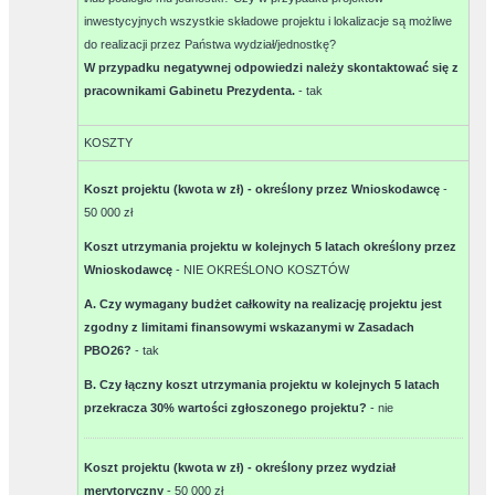
inwestycyjnych wszystkie składowe projektu i lokalizacje są możliwe
do realizacji przez Państwa wydział/jednostkę?
W przypadku negatywnej odpowiedzi należy skontaktować się z
pracownikami Gabinetu Prezydenta.
-
tak
KOSZTY
Koszt projektu (kwota w zł) - określony przez Wnioskodawcę
-
50 000 zł
Koszt utrzymania projektu w kolejnych 5 latach określony przez
Wnioskodawcę
-
NIE OKREŚLONO KOSZTÓW
A. Czy wymagany budżet całkowity na realizację projektu jest
zgodny z limitami finansowymi wskazanymi w Zasadach
PBO26?
-
tak
B. Czy łączny koszt utrzymania projektu w kolejnych 5 latach
przekracza 30% wartości zgłoszonego projektu?
-
nie
Koszt projektu (kwota w zł) - określony przez wydział
merytoryczny
-
50 000 zł