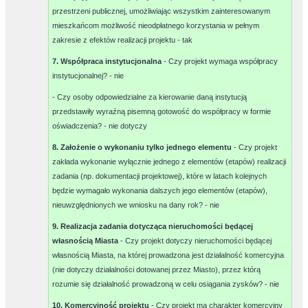
przestrzeni publicznej, umożliwiając wszystkim zainteresowanym
mieszkańcom możliwość nieodpłatnego korzystania w pełnym
zakresie z efektów realizacji projektu -
tak
7. Współpraca instytucjonalna
- Czy projekt wymaga współpracy
instytucjonalnej? -
nie
- Czy osoby odpowiedzialne za kierowanie daną instytucją
przedstawiły wyraźną pisemną gotowość do współpracy w formie
oświadczenia? -
nie dotyczy
8. Założenie o wykonaniu tylko jednego elementu
- Czy projekt
zakłada wykonanie wyłącznie jednego z elementów (etapów) realizacji
zadania (np. dokumentacji projektowej), które w latach kolejnych
będzie wymagało wykonania dalszych jego elementów (etapów),
nieuwzględnionych we wniosku na dany rok? -
nie
9. Realizacja zadania dotycząca nieruchomości będącej
własnością Miasta
- Czy projekt dotyczy nieruchomości będącej
własnością Miasta, na której prowadzona jest działalność komercyjna
(nie dotyczy działalności dotowanej przez Miasto), przez którą
rozumie się działalność prowadzoną w celu osiągania zysków? -
nie
10. Komercyjność projektu
- Czy projekt ma charakter komercyjny