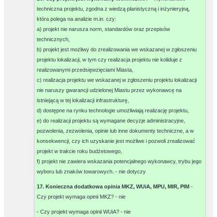
techniczna projektu, zgodna z wiedzą planistyczną i inżynieryjną,
która polega na analizie m.in. czy:
a) projekt nie narusza norm, standardów oraz przepisów
technicznych,
b) projekt jest możliwy do zrealizowania we wskazanej w zgłoszeniu
projektu lokalizacji, w tym czy realizacja projektu nie koliduje z
realizowanymi przedsięwzięciami Miasta,
c) realizacja projektu we wskazanej w zgłoszeniu projektu lokalizacji
nie naruszy gwarancji udzielonej Miastu przez wykonawcę na
istniejącą w tej lokalizacji infrastrukturę,
d) dostępne na rynku technologie umożliwiają realizację projektu,
e) do realizacji projektu są wymagane decyzje administracyjne,
pozwolenia, zezwolenia, opinie lub inne dokumenty techniczne, a w
konsekwencji, czy ich uzyskanie jest możliwe i pozwoli zrealizować
projekt w trakcie roku budżetowego,
f) projekt nie zawiera wskazania potencjalnego wykonawcy, trybu jego
wyboru lub znaków towarowych. -
nie dotyczy
17. Konieczna dodatkowa opinia MKZ, WUiA, MPU, MIR, PIM
-
Czy projekt wymaga opinii MKZ? -
nie
- Czy projekt wymaga opinii WUiA? -
nie