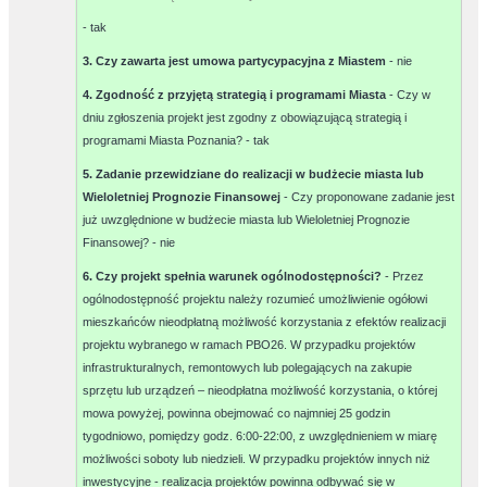
-
tak
3. Czy zawarta jest umowa partycypacyjna z Miastem
-
nie
4. Zgodność z przyjętą strategią i programami Miasta
- Czy w
dniu zgłoszenia projekt jest zgodny z obowiązującą strategią i
programami Miasta Poznania? -
tak
5. Zadanie przewidziane do realizacji w budżecie miasta lub
Wieloletniej Prognozie Finansowej
- Czy proponowane zadanie jest
już uwzględnione w budżecie miasta lub Wieloletniej Prognozie
Finansowej? -
nie
6. Czy projekt spełnia warunek ogólnodostępności?
- Przez
ogólnodostępność projektu należy rozumieć umożliwienie ogółowi
mieszkańców nieodpłatną możliwość korzystania z efektów realizacji
projektu wybranego w ramach PBO26. W przypadku projektów
infrastrukturalnych, remontowych lub polegających na zakupie
sprzętu lub urządzeń – nieodpłatna możliwość korzystania, o której
mowa powyżej, powinna obejmować co najmniej 25 godzin
tygodniowo, pomiędzy godz. 6:00-22:00, z uwzględnieniem w miarę
możliwości soboty lub niedzieli. W przypadku projektów innych niż
inwestycyjne - realizacja projektów powinna odbywać się w