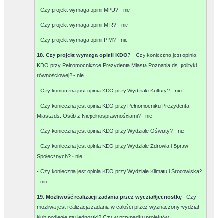
- Czy projekt wymaga opinii MPU? -
nie
- Czy projekt wymaga opinii MIR? -
nie
- Czy projekt wymaga opinii PIM? -
nie
18. Czy projekt wymaga opinii KDO?
- Czy konieczna jest opinia
KDO przy Pełnomocniczce Prezydenta Miasta Poznania ds. polityki
równościowej? -
nie
- Czy konieczna jest opinia KDO przy Wydziale Kultury? -
nie
- Czy konieczna jest opinia KDO przy Pełnomocniku Prezydenta
Miasta ds. Osób z Niepełnosprawnościami? -
nie
- Czy konieczna jest opinia KDO przy Wydziale Oświaty? -
nie
- Czy konieczna jest opinia KDO przy Wydziale Zdrowia i Spraw
Społecznych? -
nie
- Czy konieczna jest opinia KDO przy Wydziale Klimatu i Środowiska?
-
nie
19. Możliwość realizacji zadania przez wydział/jednostkę
- Czy
możliwa jest realizacja zadania w całości przez wyznaczony wydział
i/lub podległe mu jednostki? Czy w przypadku projektów