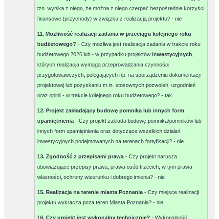
tzn. wynika z niego, że można z niego czerpać bezpośrednie korzyści
finansowe (przychody) w związku z realizacją projektu? -
nie
11. Możliwość realizacji zadania w przeciągu kolejnego roku
budżetowego?
- Czy możliwa jest realizacja zadania w trakcie roku
budżetowego 2026 lub - w przypadku projektów
inwestycyjnych
,
których realizacja wymaga przeprowadzania czynności
przygotowawczych, polegających np. na sporządzeniu dokumentacji
projektowej lub pozyskaniu m.in. stosownych pozwoleń, uzgodnień
oraz opinii - w trakcie kolejnego roku budżetowego? -
tak
12. Projekt zakładający budowę pomnika lub innych form
upamiętnienia
- Czy projekt zakłada budowę pomnika/pomników lub
innych form upamiętnienia oraz dotyczące wszelkich działań
inwestycyjnych podejmowanych na terenach fortyfikacji? -
nie
13. Zgodność z przepisami prawa
- Czy projekt narusza
obowiązujące przepisy prawa, prawa osób trzecich, w tym prawa
własności, ochrony wizerunku i dobrego imienia? -
nie
15. Realizacja na terenie miasta Poznania
- Czy miejsce realizacji
projektu wykracza poza teren Miasta Poznania? -
nie
16. Czy projekt jest wykonalny technicznie?
- Wykonalność