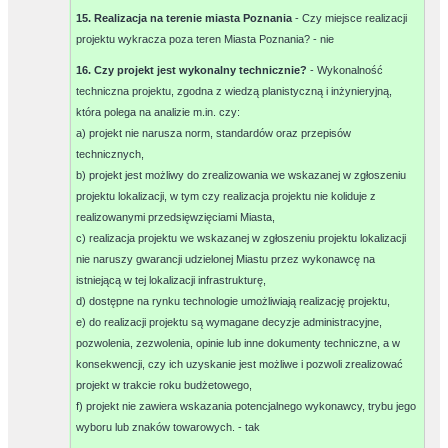
15. Realizacja na terenie miasta Poznania
- Czy miejsce realizacji
projektu wykracza poza teren Miasta Poznania? -
nie
16. Czy projekt jest wykonalny technicznie?
- Wykonalność
techniczna projektu, zgodna z wiedzą planistyczną i inżynieryjną,
która polega na analizie m.in. czy:
a) projekt nie narusza norm, standardów oraz przepisów
technicznych,
b) projekt jest możliwy do zrealizowania we wskazanej w zgłoszeniu
projektu lokalizacji, w tym czy realizacja projektu nie koliduje z
realizowanymi przedsięwzięciami Miasta,
c) realizacja projektu we wskazanej w zgłoszeniu projektu lokalizacji
nie naruszy gwarancji udzielonej Miastu przez wykonawcę na
istniejącą w tej lokalizacji infrastrukturę,
d) dostępne na rynku technologie umożliwiają realizację projektu,
e) do realizacji projektu są wymagane decyzje administracyjne,
pozwolenia, zezwolenia, opinie lub inne dokumenty techniczne, a w
konsekwencji, czy ich uzyskanie jest możliwe i pozwoli zrealizować
projekt w trakcie roku budżetowego,
f) projekt nie zawiera wskazania potencjalnego wykonawcy, trybu jego
wyboru lub znaków towarowych. -
tak