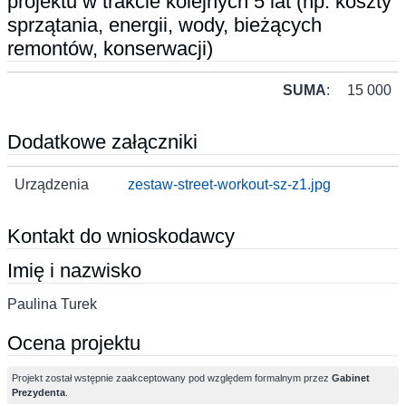
projektu w trakcie kolejnych 5 lat (np. koszty
sprzątania, energii, wody, bieżących
remontów, konserwacji)
SUMA
:
15 000
Dodatkowe załączniki
Urządzenia
zestaw-street-workout-sz-z1.jpg
Kontakt do wnioskodawcy
Imię i nazwisko
Paulina Turek
Ocena projektu
Projekt został wstępnie zaakceptowany pod względem formalnym przez
Gabinet
Prezydenta
.