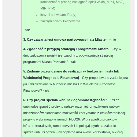
konieczności proszę zasięgnąć opinii WUiA, MPU, MKZ,
MIR, PIM),
innymi uchwałami Rady,
zarządzeniami Prezydenta
-
tak
3. Czy zawarta jest umowa partycypacyjna z Miastem
-
nie
4. Zgodność z przyjętą strategią i programami Miasta
- Czy w
dniu zgłoszenia projekt jest zgodny z obowiązującą strategią i
programami Miasta Poznania? -
tak
5. Zadanie przewidziane do realizacji w budżecie miasta lub
Wieloletniej Prognozie Finansowej
- Czy proponowane zadanie jest
już uwzględnione w budżecie miasta lub Wieloletniej Prognozie
Finansowej? -
nie
6. Czy projekt spełnia warunek ogólnodostępności?
- Przez
ogólnodostępność projektu należy rozumieć umożliwienie ogółowi
mieszkańców nieodpłatną możliwość korzystania z efektów realizacji
projektu wybranego w ramach PBO26. W przypadku projektów
infrastrukturalnych, remontowych lub polegających na zakupie
sprzętu lub urządzeń – nieodpłatna możliwość korzystania, o której