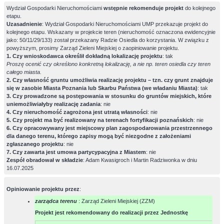
Wydział Gospodarki Nieruchomościami
wstępnie rekomenduje projekt
do kolejnego
etapu.
Uzasadnienie
: Wydział Gospodarki Nieruchomościami UMP przekazuje projekt do
kolejnego etapu. Wskazany w projekcie teren (nieruchomość oznaczona ewidencyjnie
jako: 50/11/29/133) został przekazany Radzie Osiedla do korzystania. W związku z
powyższym, prosimy Zarząd Zieleni Miejskiej o zaopiniowanie projektu.
1. Czy wnioskodawca określił dokładną lokalizację projektu
: tak
Proszę ocenić czy określono konkretną lokalizację, a nie np. teren osiedla czy teren
całego miasta.
2. Czy własność gruntu umożliwia realizację projektu – tzn. czy grunt znajduje
się w zasobie Miasta Poznania lub Skarbu Państwa (we władaniu Miasta)
: tak
3. Czy prowadzone są postępowania w stosunku do gruntów miejskich, które
uniemożliwiałyby realizację zadania
: nie
4. Czy nieruchomość zagrożona jest utratą własności
: nie
5. Czy projekt ma być realizowany na terenach fortyfikacji poznańskich
: nie
6. Czy opracowywany jest miejscowy plan zagospodarowania przestrzennego
dla danego terenu, którego zapisy mogą być niezgodne z założeniami
zgłaszanego projektu
: nie
7. Czy zawarta jest umowa partycypacyjna z Miastem
: nie
Zespół obradował w składzie
: Adam Kwasigroch i Martin Radziwonka w dniu
16.07.2025
Opiniowanie projektu przez
:
zarządca terenu
: Zarząd Zieleni Miejskiej (ZZM)
Projekt jest rekomendowany do realizacji przez Jednostkę