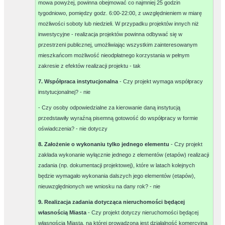
mowa powyżej, powinna obejmować co najmniej 25 godzin
tygodniowo, pomiędzy godz. 6:00-22:00, z uwzględnieniem w miarę
możliwości soboty lub niedzieli. W przypadku projektów innych niż
inwestycyjne - realizacja projektów powinna odbywać się w
przestrzeni publicznej, umożliwiając wszystkim zainteresowanym
mieszkańcom możliwość nieodpłatnego korzystania w pełnym
zakresie z efektów realizacji projektu -
tak
7. Współpraca instytucjonalna
- Czy projekt wymaga współpracy
instytucjonalnej? -
nie
- Czy osoby odpowiedzialne za kierowanie daną instytucją
przedstawiły wyraźną pisemną gotowość do współpracy w formie
oświadczenia? -
nie dotyczy
8. Założenie o wykonaniu tylko jednego elementu
- Czy projekt
zakłada wykonanie wyłącznie jednego z elementów (etapów) realizacji
zadania (np. dokumentacji projektowej), które w latach kolejnych
będzie wymagało wykonania dalszych jego elementów (etapów),
nieuwzględnionych we wniosku na dany rok? -
nie
9. Realizacja zadania dotycząca nieruchomości będącej
własnością Miasta
- Czy projekt dotyczy nieruchomości będącej
własnością Miasta, na której prowadzona jest działalność komercyjna