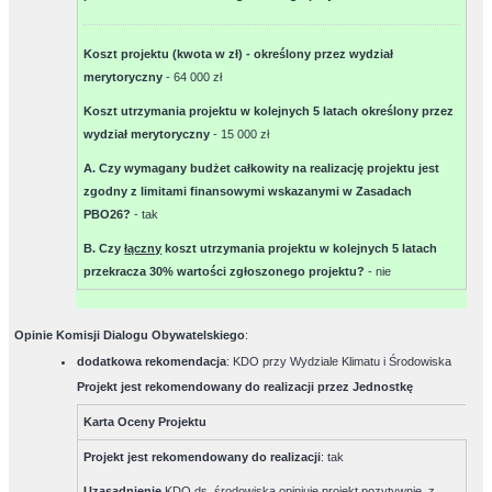
Koszt projektu (kwota w zł) - określony przez wydział
merytoryczny
-
64 000 zł
Koszt utrzymania projektu w kolejnych 5 latach określony przez
wydział merytoryczny
-
15 000 zł
A. Czy wymagany budżet całkowity na realizację projektu jest
zgodny z limitami finansowymi wskazanymi w Zasadach
PBO26?
-
tak
B. Czy
łączny
koszt utrzymania projektu w kolejnych 5 latach
przekracza 30% wartości zgłoszonego projektu?
-
nie
Opinie Komisji Dialogu Obywatelskiego
:
dodatkowa rekomendacja
: KDO przy Wydziale Klimatu i Środowiska
Projekt jest rekomendowany do realizacji przez Jednostkę
Karta Oceny Projektu
Projekt jest rekomendowany do realizacji
:
tak
Uzasadnienie
KDO ds. środowiska opiniuje projekt pozytywnie, z