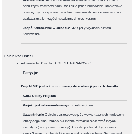
poniższymi zastrzeżeniami. Wszelkie prace budowlane i montażowe
powinny być przeprowadzone bez usuwania drzew i krzewów, i bez
uszkadzania ich części nadziemnych oraz korzeni.
Zespół Obradował w składzie
:
KDO przy Wydziale Klimatu i
Środowiska
Opinie Rad Osiedli
:
Administrator Osiedla - OSIEDLE NARAMOWICE
Decyzja
:
Projekt NIE jest rekomendowany do realizacji przez Jednostkę
Karta Oceny Projektu
Projekt jest rekomendowany do realizacji
:
nie
Uzasadnienie
Osiedle zwraca uwagę, że we wskazanych miejscach
istniejącego placu zabaw nie można formalnie realizować innych
inwestycji (niezgodność z mpzp). Osiedle podkreśla by ponownie
zweryfikować możliwości formalne wykonania projektu. Sam pomysł