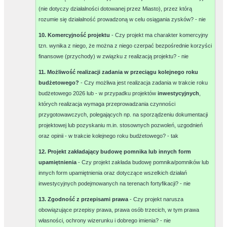
(nie dotyczy działalności dotowanej przez Miasto), przez którą
rozumie się działalność prowadzoną w celu osiągania zysków? -
nie
10. Komercyjność projektu
- Czy projekt ma charakter komercyjny
tzn. wynika z niego, że można z niego czerpać bezpośrednie korzyści
finansowe (przychody) w związku z realizacją projektu? -
nie
11. Możliwość realizacji zadania w przeciągu kolejnego roku
budżetowego?
- Czy możliwa jest realizacja zadania w trakcie roku
budżetowego 2026 lub - w przypadku projektów
inwestycyjnych
,
których realizacja wymaga przeprowadzania czynności
przygotowawczych, polegających np. na sporządzeniu dokumentacji
projektowej lub pozyskaniu m.in. stosownych pozwoleń, uzgodnień
oraz opinii - w trakcie kolejnego roku budżetowego? -
tak
12. Projekt zakładający budowę pomnika lub innych form
upamiętnienia
- Czy projekt zakłada budowę pomnika/pomników lub
innych form upamiętnienia oraz dotyczące wszelkich działań
inwestycyjnych podejmowanych na terenach fortyfikacji? -
nie
13. Zgodność z przepisami prawa
- Czy projekt narusza
obowiązujące przepisy prawa, prawa osób trzecich, w tym prawa
własności, ochrony wizerunku i dobrego imienia? -
nie