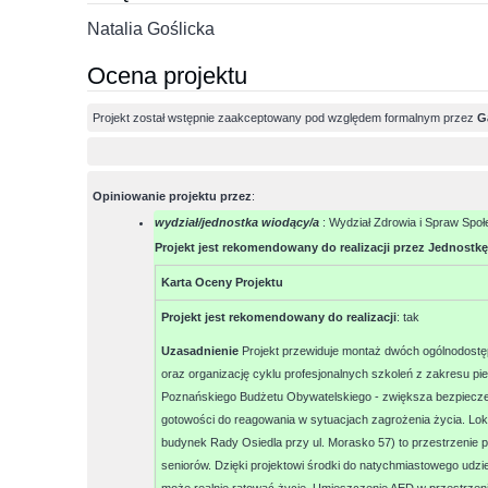
Natalia Goślicka
Ocena projektu
Projekt został wstępnie zaakceptowany pod względem formalnym przez
G
Opiniowanie projektu przez
:
wydział/jednostka wiodący/a
: Wydział Zdrowia i Spraw Spo
Projekt jest rekomendowany do realizacji przez Jednostkę
Karta Oceny Projektu
Projekt jest rekomendowany do realizacji
:
tak
Uzasadnienie
Projekt przewiduje montaż dwóch ogólnodostę
oraz organizację cyklu profesjonalnych szkoleń z zakresu pi
Poznańskiego Budżetu Obywatelskiego - zwiększa bezpiecze
gotowości do reagowania w sytuacjach zagrożenia życia. Loka
budynek Rady Osiedla przy ul. Morasko 57) to przestrzenie 
seniorów. Dzięki projektowi środki do natychmiastowego udz