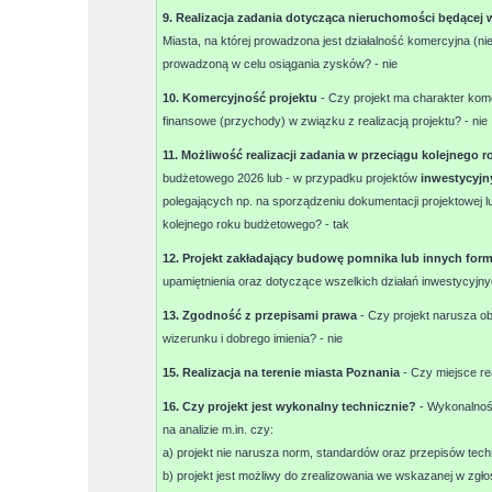
9. Realizacja zadania dotycząca nieruchomości będącej 
Miasta, na której prowadzona jest działalność komercyjna (nie
prowadzoną w celu osiągania zysków? -
nie
10. Komercyjność projektu
- Czy projekt ma charakter kom
finansowe (przychody) w związku z realizacją projektu? -
nie
11. Możliwość realizacji zadania w przeciągu kolejneg
budżetowego 2026 lub - w przypadku projektów
inwestycyjn
polegających np. na sporządzeniu dokumentacji projektowej l
kolejnego roku budżetowego? -
tak
12. Projekt zakładający budowę pomnika lub innych for
upamiętnienia oraz dotyczące wszelkich działań inwestycyjny
13. Zgodność z przepisami prawa
- Czy projekt narusza o
wizerunku i dobrego imienia? -
nie
15. Realizacja na terenie miasta Poznania
- Czy miejsce re
16. Czy projekt jest wykonalny technicznie?
- Wykonalność
na analizie m.in. czy:
a) projekt nie narusza norm, standardów oraz przepisów tec
b) projekt jest możliwy do zrealizowania we wskazanej w zgłosz