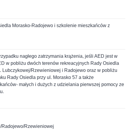
siedla Morasko-Radojewo i szkolenie mieszkańców z
przypadku nagłego zatrzymania krążenia, jeśli AED jest w
ED w pobliżu dwóch terenów rekreacyjnych Rady Osiedla
l. Lubczykowej/Rzewieniowej i Radojewo oraz w pobliżu
nku Rady Osiedla przy ul. Morasko 57 a także
zkańców- małych i dużych z udzielania pierwszej pomocy ze
u.
wej/Radojewo/Rzewieniowej