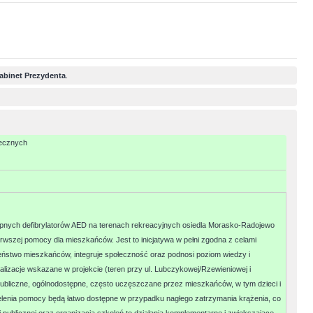
abinet Prezydenta
.
łecznych
pnych defibrylatorów AED na terenach rekreacyjnych osiedla Morasko-Radojewo
erwszej pomocy dla mieszkańców. Jest to inicjatywa w pełni zgodna z celami
ństwo mieszkańców, integruje społeczność oraz podnosi poziom wiedzy i
lizacje wskazane w projekcie (teren przy ul. Lubczykowej/Rzewieniowej i
publiczne, ogólnodostępne, często uczęszczane przez mieszkańców, w tym dzieci i
ielenia pomocy będą łatwo dostępne w przypadku nagłego zatrzymania krążenia, co