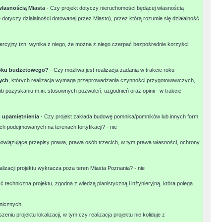
własnością Miasta
- Czy projekt dotyczy nieruchomości będącej własnością
 dotyczy działalności dotowanej przez Miasto), przez którą rozumie się działalność
ercyjny tzn. wynika z niego, że można z niego czerpać bezpośrednie korzyści
o roku budżetowego?
- Czy możliwa jest realizacja zadania w trakcie roku
ych
, których realizacja wymaga przeprowadzania czynności przygotowawczych,
ub pozyskaniu m.in. stosownych pozwoleń, uzgodnień oraz opinii - w trakcie
m upamiętnienia
- Czy projekt zakłada budowę pomnika/pomników lub innych form
ch podejmowanych na terenach fortyfikacji? -
nie
bowiązujące przepisy prawa, prawa osób trzecich, w tym prawa własności, ochrony
alizacji projektu wykracza poza teren Miasta Poznania? -
nie
 techniczna projektu, zgodna z wiedzą planistyczną i inżynieryjną, która polega
hnicznych,
eniu projektu lokalizacji, w tym czy realizacja projektu nie koliduje z