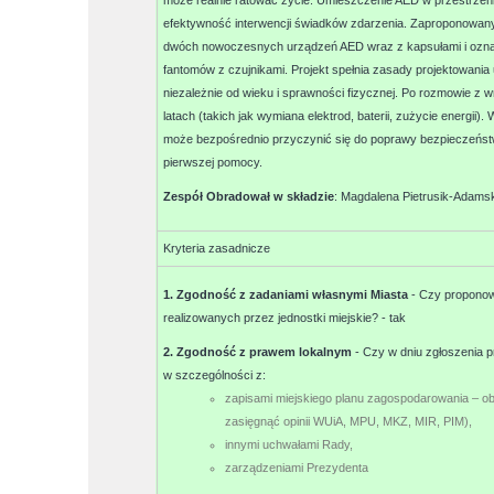
może realnie ratować życie. Umieszczenie AED w przestrzeni 
efektywność interwencji świadków zdarzenia. Zaproponowany b
dwóch nowoczesnych urządzeń AED wraz z kapsułami i oznako
fantomów z czujnikami. Projekt spełnia zasady projektowan
niezależnie od wieku i sprawności fizycznej. Po rozmowie z
latach (takich jak wymiana elektrod, baterii, zużycie energii
może bezpośrednio przyczynić się do poprawy bezpieczeństw
pierwszej pomocy.
Zespół Obradował w składzie
:
Magdalena Pietrusik-Adams
Kryteria zasadnicze
1. Zgodność z zadaniami własnymi Miasta
- Czy proponow
realizowanych przez jednostki miejskie? -
tak
2. Zgodność z prawem lokalnym
- Czy w dniu zgłoszenia p
w szczególności z:
zapisami miejskiego planu zagospodarowania – o
zasięgnąć opinii WUiA, MPU, MKZ, MIR, PIM),
innymi uchwałami Rady,
zarządzeniami Prezydenta