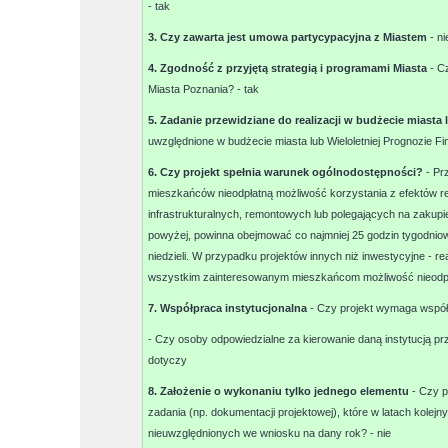
-
tak
3. Czy zawarta jest umowa partycypacyjna z Miastem
-
ni
4. Zgodność z przyjętą strategią i programami Miasta
- C
Miasta Poznania? -
tak
5. Zadanie przewidziane do realizacji w budżecie miasta
uwzględnione w budżecie miasta lub Wieloletniej Prognozie F
6. Czy projekt spełnia warunek ogólnodostępności?
- Pr
mieszkańców nieodpłatną możliwość korzystania z efektów r
infrastrukturalnych, remontowych lub polegających na zakupi
powyżej, powinna obejmować co najmniej 25 godzin tygodniow
niedzieli. W przypadku projektów innych niż inwestycyjne - re
wszystkim zainteresowanym mieszkańcom możliwość nieodpłat
7. Współpraca instytucjonalna
- Czy projekt wymaga współp
- Czy osoby odpowiedzialne za kierowanie daną instytucją 
dotyczy
8. Założenie o wykonaniu tylko jednego elementu
- Czy p
zadania (np. dokumentacji projektowej), które w latach kole
nieuwzględnionych we wniosku na dany rok? -
nie