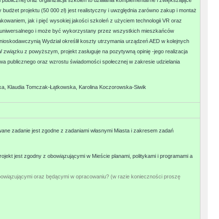
publicznej oraz organizacja szkoleń to działania komplementarne i zwiększające
udżet projektu (50 000 zł) jest realistyczny i uwzględnia zarówno zakup i montaż
waniem, jak i pięć wysokiej jakości szkoleń z użyciem technologii VR oraz
ia uniwersalnego i może być wykorzystany przez wszystkich mieszkańców
 wnioskodawczynią Wydział określił koszty utrzymania urządzeń AED w kolejnych
). W związku z powyższym, projekt zasługuje na pozytywną opinię -jego realizacja
a publicznego oraz wzrostu świadomości społecznej w zakresie udzielania
ka, Klaudia Tomczak-Łątkowska, Karolina Koczorowska-Siwik
ane zadanie jest zgodne z zadaniami własnymi Miasta i zakresem zadań
rojekt jest zgodny z obowiązującymi w Mieście planami, politykami i programami a
bowiązującymi oraz będącymi w opracowaniu? (w razie konieczności proszę