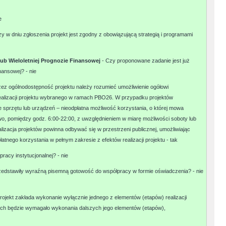
e
zy w dniu zgłoszenia projekt jest zgodny z obowiązującą strategią i programami
 lub Wieloletniej Prognozie Finansowej
- Czy proponowane zadanie jest już
inansowej? -
nie
zez ogólnodostępność projektu należy rozumieć umożliwienie ogółowi
ealizacji projektu wybranego w ramach PBO26. W przypadku projektów
e sprzętu lub urządzeń – nieodpłatna możliwość korzystania, o której mowa
o, pomiędzy godz. 6:00-22:00, z uwzględnieniem w miarę możliwości soboty lub
alizacja projektów powinna odbywać się w przestrzeni publicznej, umożliwiając
nego korzystania w pełnym zakresie z efektów realizacji projektu -
tak
racy instytucjonalnej? -
nie
przedstawiły wyraźną pisemną gotowość do współpracy w formie oświadczenia? -
nie
rojekt zakłada wykonanie wyłącznie jednego z elementów (etapów) realizacji
jnych będzie wymagało wykonania dalszych jego elementów (etapów),