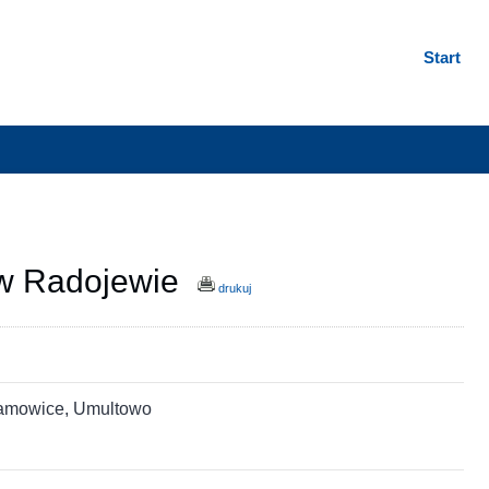
Start
i w Radojewie
drukuj
ramowice, Umultowo