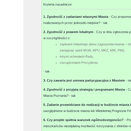
Kryteria zasadnicze
1. Zgodność z zadaniami własnymi Miasta
- Czy proponow
realizowanych przez jednostki miejskie? -
tak
2. Zgodność z prawem lokalnym
- Czy w dniu zgłoszenia p
w szczególności z:
zapisami miejskiego planu zagospodarowania – o
zasięgnąć opinii WUiA, MPU, MKZ, MIR, PIM),
innymi uchwałami Rady,
zarządzeniami Prezydenta
-
tak
3. Czy zawarta jest umowa partycypacyjna z Miastem
-
ni
4. Zgodność z przyjętą strategią i programami Miasta
- C
Miasta Poznania? -
tak
5. Zadanie przewidziane do realizacji w budżecie miasta
uwzględnione w budżecie miasta lub Wieloletniej Prognozie F
6. Czy projekt spełnia warunek ogólnodostępności?
- Pr
mieszkańców nieodpłatną możliwość korzystania z efektów r