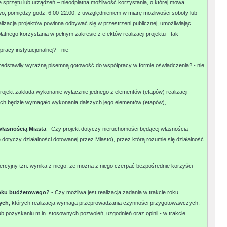
e sprzętu lub urządzeń – nieodpłatna możliwość korzystania, o której mowa
o, pomiędzy godz. 6:00-22:00, z uwzględnieniem w miarę możliwości soboty lub
alizacja projektów powinna odbywać się w przestrzeni publicznej, umożliwiając
nego korzystania w pełnym zakresie z efektów realizacji projektu -
tak
racy instytucjonalnej? -
nie
przedstawiły wyraźną pisemną gotowość do współpracy w formie oświadczenia? -
nie
rojekt zakłada wykonanie wyłącznie jednego z elementów (etapów) realizacji
jnych będzie wymagało wykonania dalszych jego elementów (etapów),
własnością Miasta
- Czy projekt dotyczy nieruchomości będącej własnością
 dotyczy działalności dotowanej przez Miasto), przez którą rozumie się działalność
ercyjny tzn. wynika z niego, że można z niego czerpać bezpośrednie korzyści
o roku budżetowego?
- Czy możliwa jest realizacja zadania w trakcie roku
ych
, których realizacja wymaga przeprowadzania czynności przygotowawczych,
ub pozyskaniu m.in. stosownych pozwoleń, uzgodnień oraz opinii - w trakcie