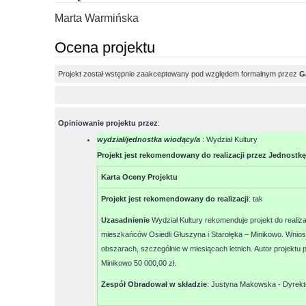
Marta Warmińska
Ocena projektu
Projekt został wstępnie zaakceptowany pod względem formalnym przez
G
Opiniowanie projektu przez
:
wydział/jednostka wiodący/a
: Wydział Kultury
Projekt jest rekomendowany do realizacji przez Jednostkę
Karta Oceny Projektu
Projekt jest rekomendowany do realizacji
:
tak
Uzasadnienie
Wydział Kultury rekomenduje projekt do realiz
mieszkańców Osiedli Głuszyna i Starołęka – Minikowo. Wnio
obszarach, szczególnie w miesiącach letnich. Autor projektu 
Minikowo 50 000,00 zł.
Zespół Obradował w składzie
:
Justyna Makowska - Dyrektor