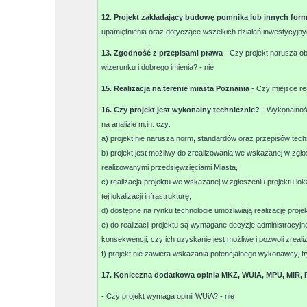
12. Projekt zakładający budowę pomnika lub innych for
upamiętnienia oraz dotyczące wszelkich działań inwestycyjny
13. Zgodność z przepisami prawa
- Czy projekt narusza o
wizerunku i dobrego imienia? -
nie
15. Realizacja na terenie miasta Poznania
- Czy miejsce re
16. Czy projekt jest wykonalny technicznie?
- Wykonalność
na analizie m.in. czy:
a) projekt nie narusza norm, standardów oraz przepisów tec
b) projekt jest możliwy do zrealizowania we wskazanej w zgłosz
realizowanymi przedsięwzięciami Miasta,
c) realizacja projektu we wskazanej w zgłoszeniu projektu lok
tej lokalizacji infrastrukturę,
d) dostępne na rynku technologie umożliwiają realizację projek
e) do realizacji projektu są wymagane decyzje administracyjn
konsekwencji, czy ich uzyskanie jest możliwe i pozwoli zreal
f) projekt nie zawiera wskazania potencjalnego wykonawcy, 
17. Konieczna dodatkowa opinia MKZ, WUiA, MPU, MIR,
- Czy projekt wymaga opinii WUiA? -
nie