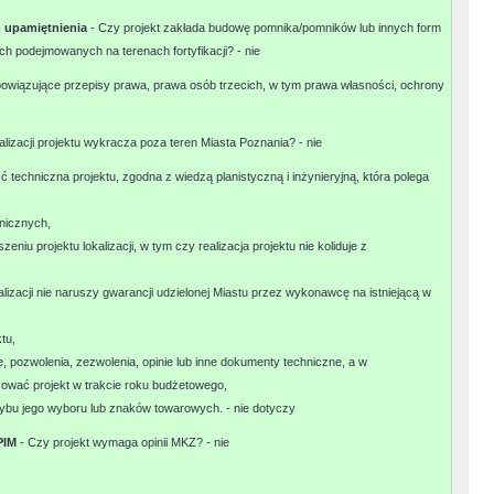
m upamiętnienia
- Czy projekt zakłada budowę pomnika/pomników lub innych form
ch podejmowanych na terenach fortyfikacji? -
nie
bowiązujące przepisy prawa, prawa osób trzecich, w tym prawa własności, ochrony
alizacji projektu wykracza poza teren Miasta Poznania? -
nie
 techniczna projektu, zgodna z wiedzą planistyczną i inżynieryjną, która polega
hnicznych,
eniu projektu lokalizacji, w tym czy realizacja projektu nie koliduje z
alizacji nie naruszy gwarancji udzielonej Miastu przez wykonawcę na istniejącą w
tu,
e, pozwolenia, zezwolenia, opinie lub inne dokumenty techniczne, a w
izować projekt w trakcie roku budżetowego,
trybu jego wyboru lub znaków towarowych. -
nie dotyczy
 PIM
- Czy projekt wymaga opinii MKZ? -
nie