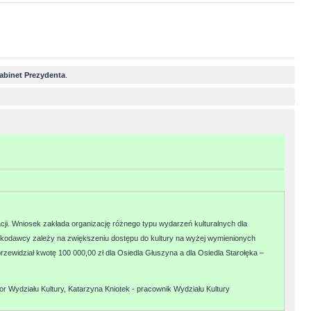
abinet Prezydenta
.
acji. Wniosek zakłada organizację różnego typu wydarzeń kulturalnych dla
skodawcy zależy na zwiększeniu dostępu do kultury na wyżej wymienionych
przewidział kwotę 100 000,00 zł dla Osiedla Głuszyna a dla Osiedla Starołęka –
 Wydziału Kultury, Katarzyna Kniotek - pracownik Wydziału Kultury