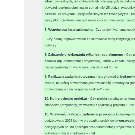
infrastrukturalnych, remontowych lub polegających na zakupi
powyżej, powinna obejmować co najmniej 25 godzin tygodniow
niedzieli. W przypadku projektów innych niż inwestycyjne - re
wszystkim zainteresowanym mieszkańcom możliwość nieodpłat
7. Współpraca instytucjonalna
- Czy projekt wymaga współp
- Czy osoby odpowiedzialne za kierowanie daną instytucją 
dotyczy
8. Założenie o wykonaniu tylko jednego elementu
- Czy p
zadania (np. dokumentacji projektowej), które w latach kole
nieuwzględnionych we wniosku na dany rok? -
nie
9. Realizacja zadania dotycząca nieruchomości będącej 
Miasta, na której prowadzona jest działalność komercyjna (nie
prowadzoną w celu osiągania zysków? -
nie
10. Komercyjność projektu
- Czy projekt ma charakter kom
finansowe (przychody) w związku z realizacją projektu? -
nie
11. Możliwość realizacji zadania w przeciągu kolejneg
budżetowego 2026 lub - w przypadku projektów
inwestycyjn
polegających np. na sporządzeniu dokumentacji projektowej l
kolejnego roku budżetowego? -
tak