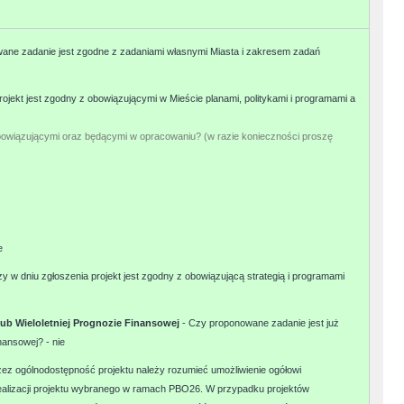
ane zadanie jest zgodne z zadaniami własnymi Miasta i zakresem zadań
rojekt jest zgodny z obowiązującymi w Mieście planami, politykami i programami a
bowiązującymi oraz będącymi w opracowaniu? (w razie konieczności proszę
e
zy w dniu zgłoszenia projekt jest zgodny z obowiązującą strategią i programami
 lub Wieloletniej Prognozie Finansowej
- Czy proponowane zadanie jest już
inansowej? -
nie
zez ogólnodostępność projektu należy rozumieć umożliwienie ogółowi
ealizacji projektu wybranego w ramach PBO26. W przypadku projektów