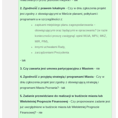
realizowanych przez jednostki miejskie? -
tak
2. Zgodność z prawem lokalnym
- Czy w dniu zgłoszenia projekt
jest zgodny z obowiązującymi w Mieście planami, politykami i
programami a w szczególności z:
zapisami miejskiego planu zagospodarowania –
obowiązującymi oraz będącymi w opracowaniu? (w razie
konieczności proszę zasięgnąć opinii WUiA, MPU, MKZ,
MIR, PIM),
innymi uchwałami Rady,
zarządzeniami Prezydenta
-
tak
3. Czy zawarta jest umowa partycypacyjna z Miastem
-
nie
4. Zgodność z przyjętą strategią i programami Miasta
- Czy w
dniu zgłoszenia projekt jest zgodny z obowiązującą strategią i
programami Miasta Poznania? -
tak
5. Zadanie przewidziane do realizacji w budżecie miasta lub
Wieloletniej Prognozie Finansowej
- Czy proponowane zadanie jest
już uwzględnione w budżecie miasta lub Wieloletniej Prognozie
Finansowej? -
nie