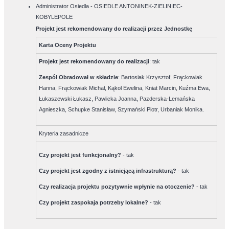
Administrator Osiedla - OSIEDLE ANTONINEK-ZIELINIEC-
KOBYLEPOLE
Projekt jest rekomendowany do realizacji przez Jednostkę
Karta Oceny Projektu
Projekt jest rekomendowany do realizacji
:
tak
Zespół Obradował w składzie
:
Bartosiak Krzysztof, Frąckowiak
Hanna, Frąckowiak Michał, Kąkol Ewelina, Kniat Marcin, Kuźma Ewa,
Łukaszewski Łukasz, Pawlicka Joanna, Pazderska-Lemańska
Agnieszka, Schupke Stanisław, Szymański Piotr, Urbaniak Monika.
Kryteria zasadnicze
Czy projekt jest funkcjonalny?
-
tak
Czy projekt jest zgodny z istniejącą infrastrukturą?
-
tak
Czy realizacja projektu pozytywnie wpłynie na otoczenie?
-
tak
Czy projekt zaspokaja potrzeby lokalne?
-
tak