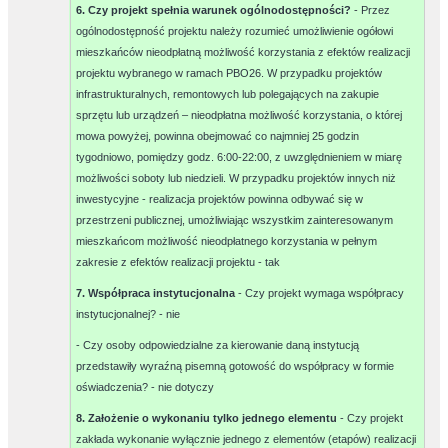
6. Czy projekt spełnia warunek ogólnodostępności?
- Przez
ogólnodostępność projektu należy rozumieć umożliwienie ogółowi
mieszkańców nieodpłatną możliwość korzystania z efektów realizacji
projektu wybranego w ramach PBO26. W przypadku projektów
infrastrukturalnych, remontowych lub polegających na zakupie
sprzętu lub urządzeń – nieodpłatna możliwość korzystania, o której
mowa powyżej, powinna obejmować co najmniej 25 godzin
tygodniowo, pomiędzy godz. 6:00-22:00, z uwzględnieniem w miarę
możliwości soboty lub niedzieli. W przypadku projektów innych niż
inwestycyjne - realizacja projektów powinna odbywać się w
przestrzeni publicznej, umożliwiając wszystkim zainteresowanym
mieszkańcom możliwość nieodpłatnego korzystania w pełnym
zakresie z efektów realizacji projektu -
tak
7. Współpraca instytucjonalna
- Czy projekt wymaga współpracy
instytucjonalnej? -
nie
- Czy osoby odpowiedzialne za kierowanie daną instytucją
przedstawiły wyraźną pisemną gotowość do współpracy w formie
oświadczenia? -
nie dotyczy
8. Założenie o wykonaniu tylko jednego elementu
- Czy projekt
zakłada wykonanie wyłącznie jednego z elementów (etapów) realizacji