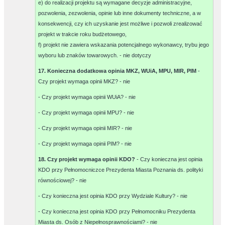
e) do realizacji projektu są wymagane decyzje administracyjne,
pozwolenia, zezwolenia, opinie lub inne dokumenty techniczne, a w
konsekwencji, czy ich uzyskanie jest możliwe i pozwoli zrealizować
projekt w trakcie roku budżetowego,
f) projekt nie zawiera wskazania potencjalnego wykonawcy, trybu jego
wyboru lub znaków towarowych. -
nie dotyczy
17. Konieczna dodatkowa opinia MKZ, WUiA, MPU, MIR, PIM
-
Czy projekt wymaga opinii MKZ? -
nie
- Czy projekt wymaga opinii WUiA? -
nie
- Czy projekt wymaga opinii MPU? -
nie
- Czy projekt wymaga opinii MIR? -
nie
- Czy projekt wymaga opinii PIM? -
nie
18. Czy projekt wymaga opinii KDO?
- Czy konieczna jest opinia
KDO przy Pełnomocniczce Prezydenta Miasta Poznania ds. polityki
równościowej? -
nie
- Czy konieczna jest opinia KDO przy Wydziale Kultury? -
nie
- Czy konieczna jest opinia KDO przy Pełnomocniku Prezydenta
Miasta ds. Osób z Niepełnosprawnościami? -
nie