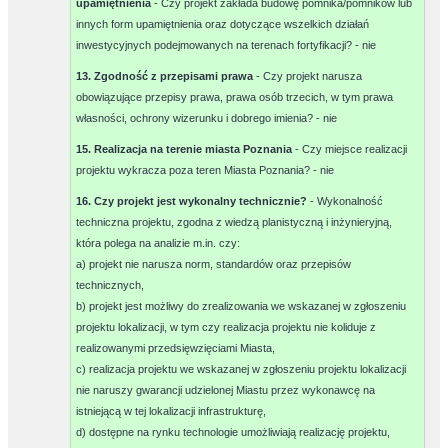
upamiętnienia
- Czy projekt zakłada budowę pomnika/pomników lub
innych form upamiętnienia oraz dotyczące wszelkich działań
inwestycyjnych podejmowanych na terenach fortyfikacji? -
nie
13. Zgodność z przepisami prawa
- Czy projekt narusza
obowiązujące przepisy prawa, prawa osób trzecich, w tym prawa
własności, ochrony wizerunku i dobrego imienia? -
nie
15. Realizacja na terenie miasta Poznania
- Czy miejsce realizacji
projektu wykracza poza teren Miasta Poznania? -
nie
16. Czy projekt jest wykonalny technicznie?
- Wykonalność
techniczna projektu, zgodna z wiedzą planistyczną i inżynieryjną,
która polega na analizie m.in. czy:
a) projekt nie narusza norm, standardów oraz przepisów
technicznych,
b) projekt jest możliwy do zrealizowania we wskazanej w zgłoszeniu
projektu lokalizacji, w tym czy realizacja projektu nie koliduje z
realizowanymi przedsięwzięciami Miasta,
c) realizacja projektu we wskazanej w zgłoszeniu projektu lokalizacji
nie naruszy gwarancji udzielonej Miastu przez wykonawcę na
istniejącą w tej lokalizacji infrastrukturę,
d) dostępne na rynku technologie umożliwiają realizację projektu,