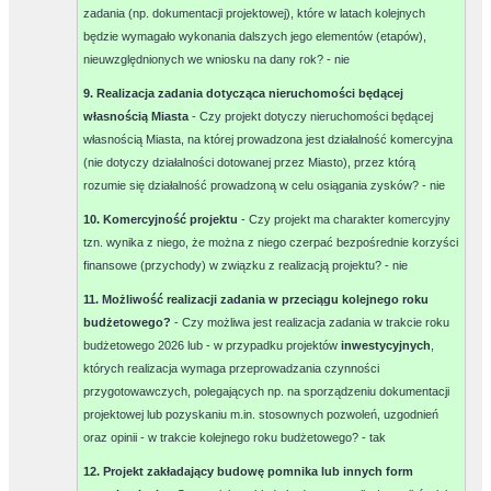
zadania (np. dokumentacji projektowej), które w latach kolejnych
będzie wymagało wykonania dalszych jego elementów (etapów),
nieuwzględnionych we wniosku na dany rok? -
nie
9. Realizacja zadania dotycząca nieruchomości będącej
własnością Miasta
- Czy projekt dotyczy nieruchomości będącej
własnością Miasta, na której prowadzona jest działalność komercyjna
(nie dotyczy działalności dotowanej przez Miasto), przez którą
rozumie się działalność prowadzoną w celu osiągania zysków? -
nie
10. Komercyjność projektu
- Czy projekt ma charakter komercyjny
tzn. wynika z niego, że można z niego czerpać bezpośrednie korzyści
finansowe (przychody) w związku z realizacją projektu? -
nie
11. Możliwość realizacji zadania w przeciągu kolejnego roku
budżetowego?
- Czy możliwa jest realizacja zadania w trakcie roku
budżetowego 2026 lub - w przypadku projektów
inwestycyjnych
,
których realizacja wymaga przeprowadzania czynności
przygotowawczych, polegających np. na sporządzeniu dokumentacji
projektowej lub pozyskaniu m.in. stosownych pozwoleń, uzgodnień
oraz opinii - w trakcie kolejnego roku budżetowego? -
tak
12. Projekt zakładający budowę pomnika lub innych form